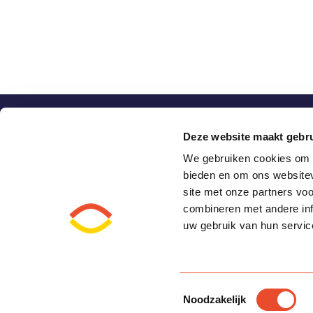
Vragen?
Deze website maakt gebru
Bekijk de
veelgestelde vragen
of neem contact
We gebruiken cookies om c
bieden en om ons websitev
site met onze partners vo
combineren met andere inf
T
0515 - 542189
Wever
uw gebruik van hun servic
E
info.pipegaal@kykscholen.nl
8711G
Toestemmingsselectie
Noodzakelijk
© 2026