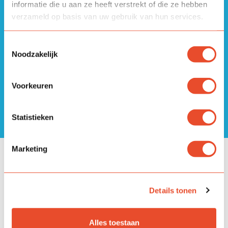
informatie die u aan ze heeft verstrekt of die ze hebben
Jeelo.
verzameld op basis van uw gebruik van hun services.
Toestemmingsselectie
Noodzakelijk
Voorkeuren
Statistieken
Marketing
Jeelo nieuwsbrieven
Details tonen
2022-2023
Alles toestaan