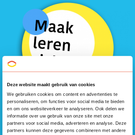
Deze website maakt gebruik van cookies
We gebruiken cookies om content en advertenties te
personaliseren, om functies voor social media te bieden
en om ons websiteverkeer te analyseren. Ook delen we
Leerlingen leren niet meer in vakken maar gaan
informatie over uw gebruik van onze site met onze
maatschappelijk betrokken aan de slag in projecten. Ze
partners voor social media, adverteren en analyse. Deze
benutten elkaars talenten en leren leren. Bekijk hieronder
partners kunnen deze gegevens combineren met andere
het filmpje over de 12 maatschappelijke projecten van