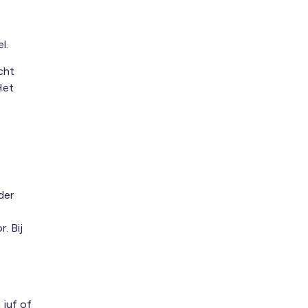
l.
cht
Het
der
. Bij
 juf of