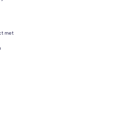
ct met
n