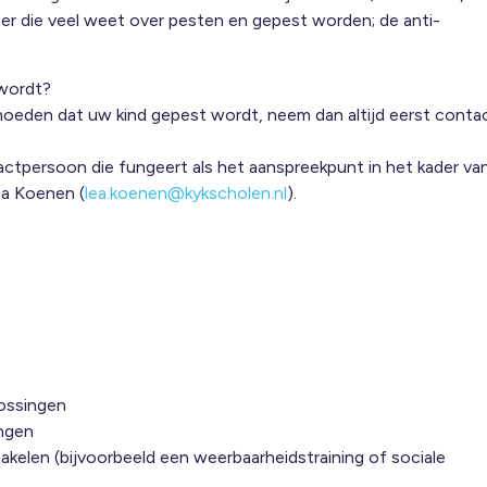
ter die veel weet over pesten en gepest worden; de anti-
 wordt?
moeden dat uw kind gepest wordt, neem dan altijd eerst conta
tpersoon die fungeert als het aanspreekpunt in het kader va
ea Koenen (
lea.koenen@kykscholen.nl
).
lossingen
ingen
akelen (bijvoorbeeld een weerbaarheidstraining of sociale